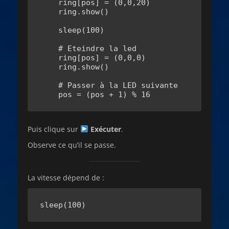
    ring[pos] = (0,0,20)

    ring.show()

    sleep(100)

    # Eteindre la led

    ring[pos] = (0,0,0)

    ring.show()

    # Passer à la LED suivante

    pos = (pos + 1) % 16
Puis clique sur
Exécuter
.
Observe ce qu’il se passe.
La vitesse dépend de :
sleep(100)