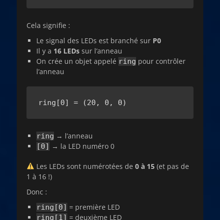
Cela signifie :
Le signal des LEDs est branché sur
P0
Il y a
16 LEDs
sur l’anneau
On crée un objet appelé
pour contrôler
ring
l’anneau
ring[0] = (20, 0, 0)
→ l’anneau
ring
→ la LED numéro 0
[0]
Les LEDs sont numérotées de
0 à 15
(et pas de
1 à 16 !)
Donc :
= première LED
ring[0]
= deuxième LED
ring[1]