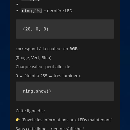
…
= dernière LED
ring[15]
(20, 0, 0)
correspond à la couleur en
RGB
:
(Rouge, Vert, Bleu)
Chaque valeur peut aller de :
0 → éteint à 255 → très lumineux
ring.show()
Cette ligne dit :
“Envoie les informations aux LEDs maintenant”
Sans cette ligne… rien ne s’affiche !