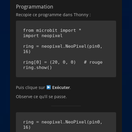
Programmation
Recopie ce programme dans Thonny :
from microbit import *

import neopixel

ring = neopixel.NeoPixel(pin0, 
16)

ring[0] = (20, 0, 0)   # rouge

ring.show()
Puis clique sur
Exécuter
.
Observe ce qu’il se passe.
ring = neopixel.NeoPixel(pin0, 
16)