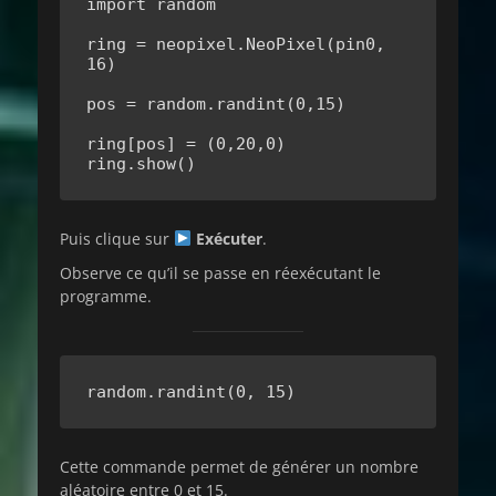
import random

ring = neopixel.NeoPixel(pin0, 
16)

pos = random.randint(0,15)

ring[pos] = (0,20,0)

ring.show()
Puis clique sur
Exécuter
.
Observe ce qu’il se passe en réexécutant le
programme.
random.randint(0, 15)
Cette commande permet de générer un nombre
aléatoire entre 0 et 15.