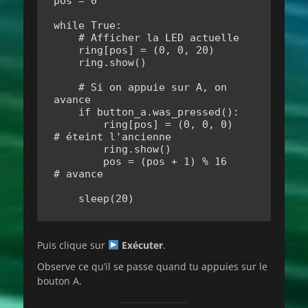
pos = 0

while True:

    # Afficher la LED actuelle

    ring[pos] = (0, 0, 20)

    ring.show()

    # Si on appuie sur A, on 
avance

    if button_a.was_pressed():

        ring[pos] = (0, 0, 0)   
# éteint l'ancienne

        ring.show()

        pos = (pos + 1) % 16    
# avance

    sleep(20)
Puis clique sur
Exécuter
.
Observe ce qu’il se passe quand tu appuies sur le
bouton A.