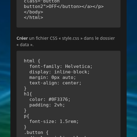
class="button 
button2">OFF</button></a></p>

</body>

</html>
Créer
un fichier CSS « style.css » dans le dossier
« data ».
html {

  font-family: Helvetica;

  display: inline-block;

  margin: 0px auto;

  text-align: center;

}

h1{

  color: #0F3376;

  padding: 2vh;

}

p{

  font-size: 1.5rem;

}

.button {
