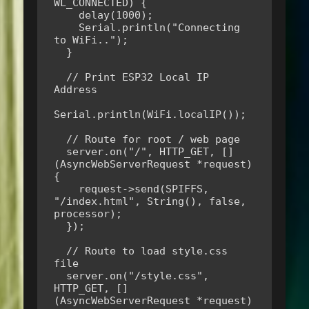
WL_CONNECTED) {

    delay(1000);

    Serial.println("Connecting 
to WiFi..");

  }

  // Print ESP32 Local IP 
Address

Serial.println(WiFi.localIP());

  // Route for root / web page

  server.on("/", HTTP_GET, []
(AsyncWebServerRequest *request)
{

    request->send(SPIFFS, 
"/index.html", String(), false, 
processor);

  });

  // Route to load style.css 
file

  server.on("/style.css", 
HTTP_GET, []
(AsyncWebServerRequest *request)