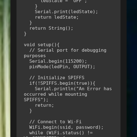
      ledState = "OFF";

    }

    Serial.print(ledState);

    return ledState;

  }

  return String();

}

void setup(){

  // Serial port for debugging 
purposes

  Serial.begin(115200);

  pinMode(ledPin, OUTPUT);

  // Initialize SPIFFS

  if(!SPIFFS.begin(true)){

    Serial.println("An Error has 
occurred while mounting 
SPIFFS");

    return;

  }

  // Connect to Wi-Fi

  WiFi.begin(ssid, password);

  while (WiFi.status() != 