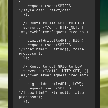
{

    request->send(SPIFFS, 
"/style.css", "text/css");

  });

  // Route to set GPIO to HIGH

  server.on("/on", HTTP_GET, []
(AsyncWebServerRequest *request)
{

    digitalWrite(ledPin, HIGH);    

    request->send(SPIFFS, 
"/index.html", String(), false, 
processor);

  });

  // Route to set GPIO to LOW

  server.on("/off", HTTP_GET, []
(AsyncWebServerRequest *request)
{

    digitalWrite(ledPin, LOW);    

    request->send(SPIFFS, 
"/index.html", String(), false, 
processor);

  });
