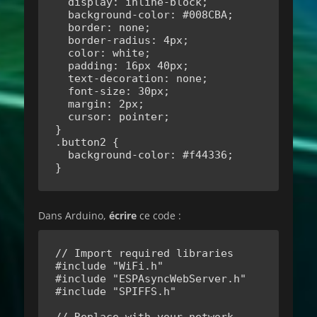
  display: inline-block;

  background-color: #008CBA;

  border: none;

  border-radius: 4px;

  color: white;

  padding: 16px 40px;

  text-decoration: none;

  font-size: 30px;

  margin: 2px;

  cursor: pointer;

}

.button2 {

  background-color: #f44336;

}
Dans Arduino,
écrire
ce code :
// Import required libraries

#include "WiFi.h"

#include "ESPAsyncWebServer.h"

#include "SPIFFS.h"
