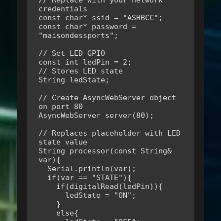
// Replace with your network 
credentials

const char* ssid = "ASHBCC";

const char* password = 
"maisondessports";

// Set LED GPIO

const int ledPin = 2;

// Stores LED state

String ledState;

// Create AsyncWebServer object 
on port 80

AsyncWebServer server(80);

// Replaces placeholder with LED 
state value

String processor(const String& 
var){

  Serial.println(var);

  if(var == "STATE"){

    if(digitalRead(ledPin)){

      ledState = "ON";

    }

    else{
