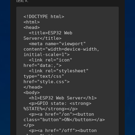
text ».
<!DOCTYPE html>

<html>

<head>

  <title>ESP32 Web 
Server</title>

  <meta name="viewport" 
content="width=device-width, 
initial-scale=1">

  <link rel="icon" 
href="data:,">

  <link rel="stylesheet" 
type="text/css" 
href="style.css">

</head>

<body>

  <h1>ESP32 Web Server</h1>

  <p>GPIO state: <strong> 
%STATE%</strong></p>

  <p><a href="/on"><button 
class="button">ON</button></a>
</p>

  <p><a href="/off"><button 