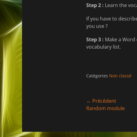
Step 2 :
Learn the voc
If you have to descri
you use ?
Step 3 :
Make a Word do
vocabulary list.
Catégories
Non classé
Navigation
← Précédent
Article
Random module
de
précédent :
l’article