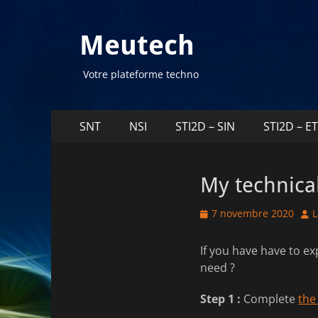
Meutech
Votre plateforme techno
Menu
Aller
SNT
NSI
STI2D – SIN
STI2D – E
au
principal
contenu
My technica
Posted
Aut
7 novembre 2020
L
on
If you have have to e
need ?
Step 1 :
Complete
the 