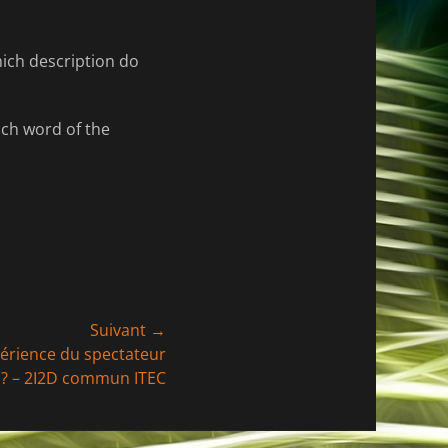
hich description do
ach word of the
Suivant →
érience du spectateur
 ? – 2I2D commun ITEC