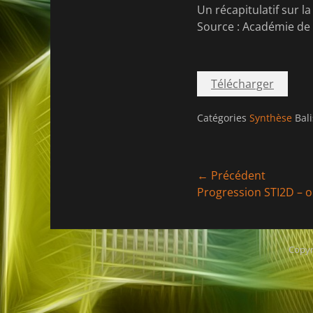
Un récapitulatif sur l
Source : Académie de
Télécharger
Catégories
Synthèse
Bal
Navigation
← Précédent
Article
Progression STI2D – o
de
précédent :
l’article
Copyr