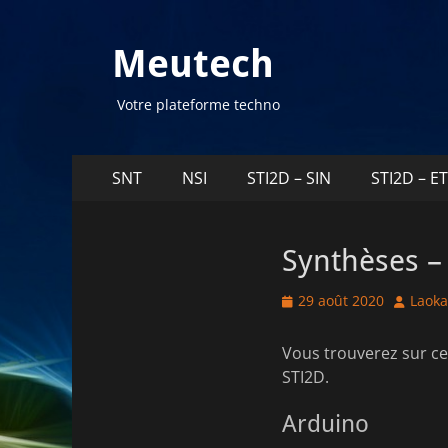
Meutech
Votre plateforme techno
Menu
Aller
SNT
NSI
STI2D – SIN
STI2D – E
au
principal
contenu
Synthèses –
Posted
Author
29 août 2020
Laoka
on
Vous trouverez sur cet
STI2D.
Arduino