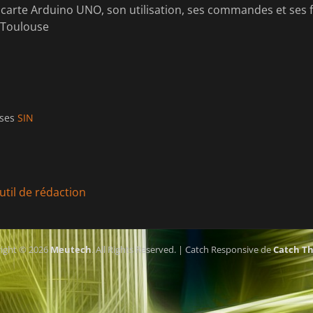
a carte Arduino UNO, son utilisation, ses commandes et ses f
 Toulouse
ises
SIN
Article
util de rédaction
suivant :
ight © 2026
Meutech
. All Rights Reserved. | Catch Responsive de
Catch T