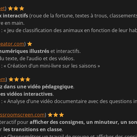
et
)
x interactifs
(roue de la fortune, textes à trous, classement
re en main.
é
: « Jeu de classification des animaux en fonction de leur hab
reator.com
)
 numériques illustrés
et interactifs.
u texte, de l’audio et des vidéos.
é
: « Création d’un mini-livre sur les saisons »
com
)
iz dans une vidéo pédagogique
.
les vidéos interactives
.
é
: « Analyse d’une vidéo documentaire avec des questions i
assroomscreen.com
)
teractif pour
afficher des consignes, un minuteur, un s
er
les transitions en classe
.
é
: « Chronométrer un travail de groupe et afficher des consi