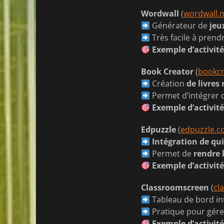
Wordwall
(
wordwall.n
Générateur de
jeu
Très facile à prend
Exemple d’activit
Book Creator
(
bookc
Création
de livres
Permet d’intégrer d
Exemple d’activit
Edpuzzle
(
edpuzzle.
Intégration de qu
Permet de
rendre 
Exemple d’activit
Classroomscreen
(
cl
Tableau de bord in
Pratique pour gér
Exemple d’activit