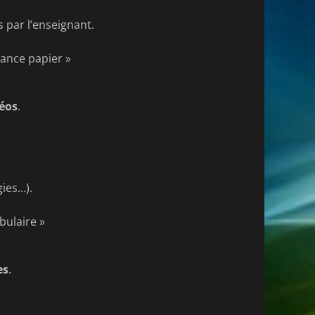
 par l’enseignant.
sance papier »
déos
.
gies…).
bulaire »
es
.