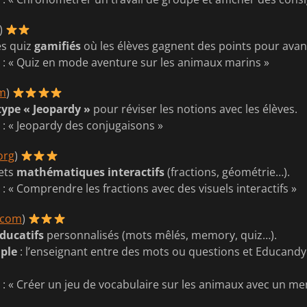
)
es quiz
gamifiés
où les élèves gagnent des points pour avan
é
: « Quiz en mode aventure sur les animaux marins »
om
)
type « Jeopardy »
pour réviser les notions avec les élèves.
é
: « Jeopardy des conjugaisons »
org
)
ets
mathématiques interactifs
(fractions, géométrie…).
é
: « Comprendre les fractions avec des visuels interactifs »
.com
)
éducatifs
personnalisés (mots mêlés, memory, quiz…).
mple
: l’enseignant entre des mots ou questions et Educandy
é
: « Créer un jeu de vocabulaire sur les animaux avec un mem