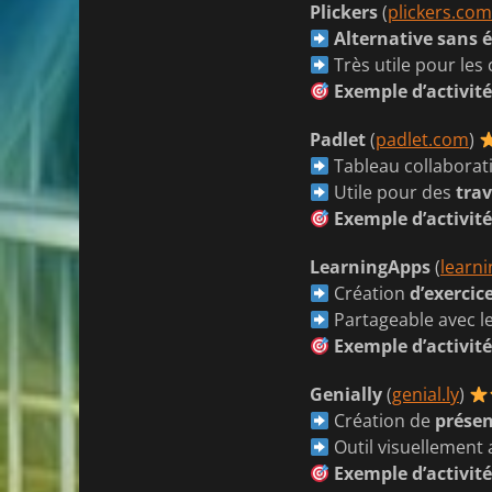
Plickers
(
plickers.com
Alternative sans 
Très utile pour les
Exemple d’activit
Padlet
(
padlet.com
)
Tableau collaborati
Utile pour des
trav
Exemple d’activit
LearningApps
(
learn
Création
d’exercic
Partageable avec le
Exemple d’activit
Genially
(
genial.ly
)
Création de
présen
Outil visuellement
Exemple d’activit