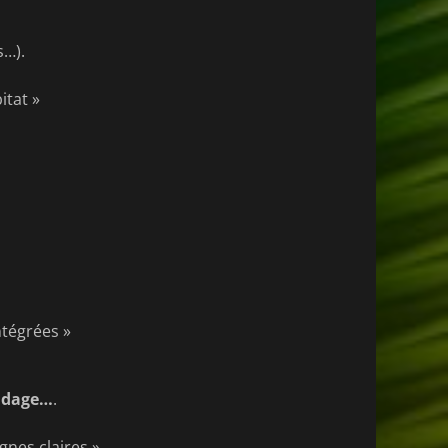
s…).
itat »
ntégrées »
ondage…
.
gnes claires »