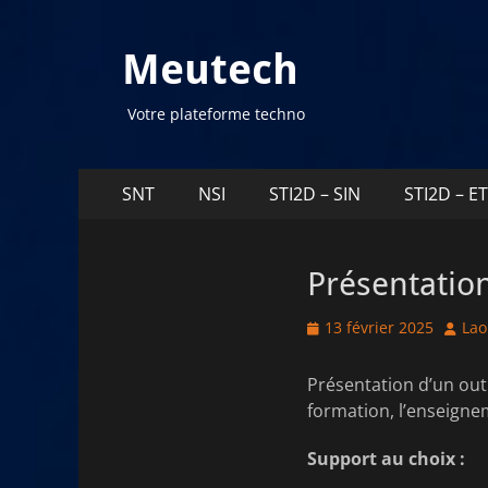
Meutech
Votre plateforme techno
Menu
Aller
SNT
NSI
STI2D – SIN
STI2D – E
au
principal
contenu
Présentatio
Posted
Autho
13 février 2025
Lao
on
Présentation d’un outi
formation, l’enseigne
Support au choix :