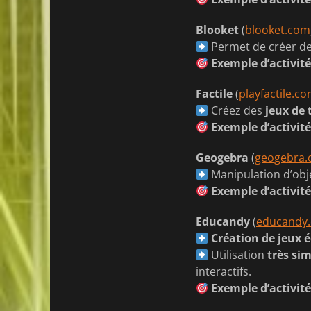
Blooket
(
blooket.com
Permet de créer d
Exemple d’activit
Factile
(
playfactile.c
Créez des
jeux de 
Exemple d’activit
Geogebra
(
geogebra.
Manipulation d’obj
Exemple d’activit
Educandy
(
educandy
Création de jeux 
Utilisation
très si
interactifs.
Exemple d’activit