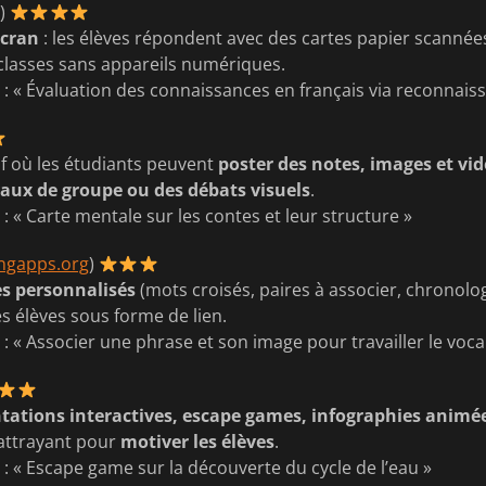
)
écran
: les élèves répondent avec des cartes papier scannées
 classes sans appareils numériques.
é
: « Évaluation des connaissances en français via reconnais
f où les étudiants peuvent
poster des notes, images et vi
aux de groupe ou des débats visuels
.
é
: « Carte mentale sur les contes et leur structure »
ingapps.org
)
es personnalisés
(mots croisés, paires à associer, chronolo
s élèves sous forme de lien.
é
: « Associer une phrase et son image pour travailler le voca
tations interactives, escape games, infographies animé
 attrayant pour
motiver les élèves
.
é
: « Escape game sur la découverte du cycle de l’eau »