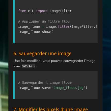
from
 PIL 
import
 ImageFilter

# Appliquer un filtre flou
image_floue 
=
 image
.
filter
(
ImageFilter
.
BLUR
)
image_floue
.
show
(
)
6. Sauvegarder une image
Une fois modifiée, vous pouvez sauvegarder l’image
save()
avec
:
# Sauvegarder l'image floue
image_floue
.
save
(
'image_floue.jpg'
)
7. Modifier les pixels d’une image