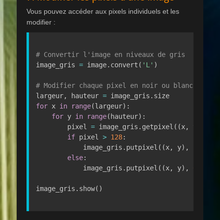
Vous pouvez accéder aux pixels individuels et les
modifier :
# Convertir l'image en niveaux de gris
image_gris 
=
 image
.
convert
(
'L'
)
# Modifier chaque pixel en noir ou blanc
largeur
,
 hauteur 
=
 image_gris
.
for
 x 
in
range
(
largeur
)
:
for
 y 
in
range
(
hauteur
)
:
        pixel 
=
 image_gris
.
getpixel
(
(
x
,
 y
)
)
if
 pixel 
>
128
:
            image_gris
.
putpixel
(
(
x
,
 y
)
,
255
)
else
:
            image_gris
.
putpixel
(
(
x
,
 y
)
,
0
)
# 
image_gris
.
show
(
)