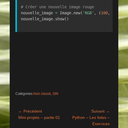
# Créer une nouvelle image rouge
nouvelle_image 
=
 Image
.
new
(
'RGB'
,
(
100
,
100
)
,
nouvelle_image
.
show
(
)
Catégories
Non classé
,
SIN
Navigation
← Précédent
Suivant →
Article
Article
Mini-projets – partie 01
Python – Les listes –
de
précédent :
suivant :
Exercices
l’article