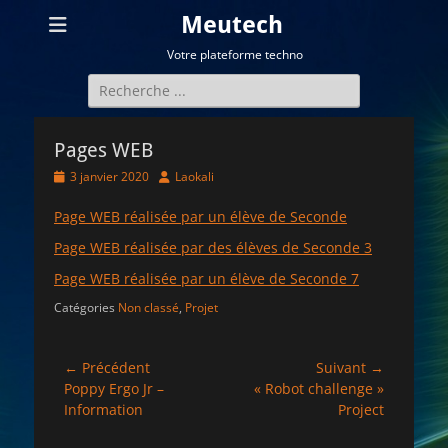
Meutech
Votre plateforme techno
Rechercher :
Pages WEB
Posted
Author
3 janvier 2020
Laokali
on
Page WEB réalisée par un élève de Seconde
Page WEB réalisée par des élèves de Seconde 3
Page WEB réalisée par un élève de Seconde 7
Catégories
Non classé
,
Projet
Navigation
← Précédent
Suivant →
Article
Article
Poppy Ergo Jr –
« Robot challenge »
de
précédent :
suivant :
Information
Project
l’article